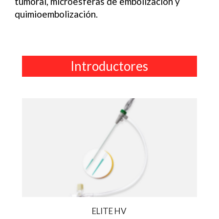
tumoral, microesferas de embolización y
quimioembolización.
Introductores
ELITE HV